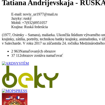
Tatiana Andrijevskaja - RU
E-mail:
noviy_ur1977@mail.ru
Jazyky:
ruský
Mobil:
+7(932)0951057
Krajina:
Ruská federácia
(1977, Osimky – Samara), maliarka. Ukončila štúdium výtvarného um
krajinky, zátišia, portréty, technikou batiky krajinky, animalistiku,
v Salecharde. V roku 2017 sa zúčastnila 24. ročníka Medzinárodnéh
2 963
Namaľovaných obrazov
37 112
obrazov zostáva namaľovať