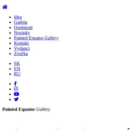
Idea
Galéria
Osobnosti
Novinky
Painted Equator
Gallery
Kontakt
Vyslanci
Zvučka
SK
EN
RU
Painted Equator
Gallery