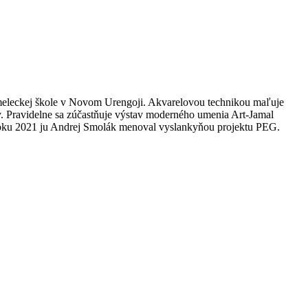
umeleckej škole v Novom Urengoji. Akvarelovou technikou maľuje
iky. Pravidelne sa zúčastňuje výstav moderného umenia Art-Jamal
 roku 2021 ju Andrej Smolák menoval vyslankyňou projektu PEG.