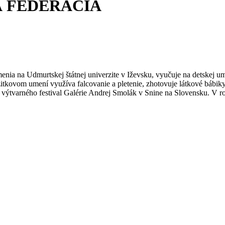
SKÁ FEDERÁCIA
enia na Udmurtskej štátnej univerzite v Iževsku, vyučuje na detskej 
 v úžitkovom umení využíva falcovanie a pletenie, zhotovuje látkové báb
o výtvarného festival Galérie Andrej Smolák v Snine na Slovensku. V