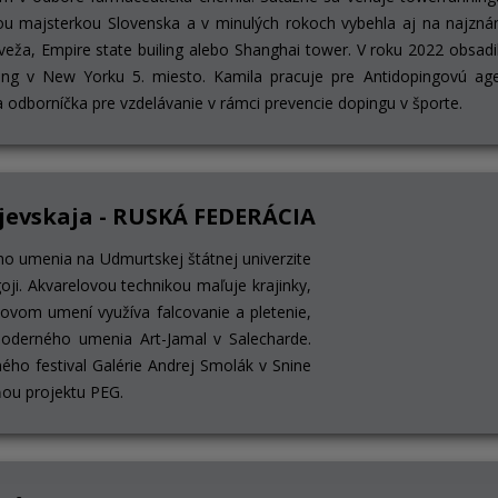
ou majsterkou Slovenska a v minulých rokoch vybehla aj na najzná
 veža, Empire state builing alebo Shanghai tower. V roku 2022 obsadi
ding v New Yorku 5. miesto. Kamila pracuje pre Antidopingovú ag
 odborníčka pre vzdelávanie v rámci prevencie dopingu v športe.
jevskaja - RUSKÁ FEDERÁCIA
ho umenia na Udmurtskej štátnej univerzite
ji. Akvarelovou technikou maľuje krajinky,
itkovom umení využíva falcovanie a pletenie,
moderného umenia Art-Jamal v Salecharde.
ého festival Galérie Andrej Smolák v Snine
ňou projektu PEG.