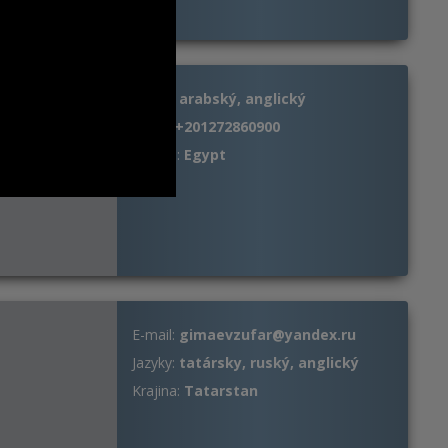
Jazyky:
arabský, anglický
Mobil:
+201272860900
Krajina:
Egypt
E-mail:
gimaevzufar@yandex.ru
Jazyky:
tatársky, ruský, anglický
Krajina:
Tatarstan