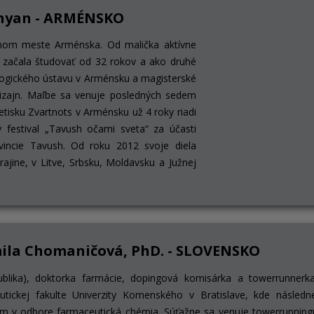
nyan - ARMÉNSKO
vnom meste Arménska. Od malička aktívne
e začala študovať od 32 rokov a ako druhé
gogického ústavu v Arménsku a magisterské
zajn. Maľbe sa venuje posledných sedem
tisku Zvartnots v Arménsku už 4 roky riadi
 festival „Tavush očami sveta“ za účasti
vincie Tavush. Od roku 2012 svoje diela
ajine, v Litve, Srbsku, Moldavsku a Južnej
ila Chomaničová, PhD. - SLOVENSKO
ublika), doktorka farmácie, dopingová komisárka a towerrunnerka
tickej fakulte Univerzity Komenského v Bratislave, kde následn
 v odbore farmaceutická chémia. Súťažne sa venuje towerrunningu,