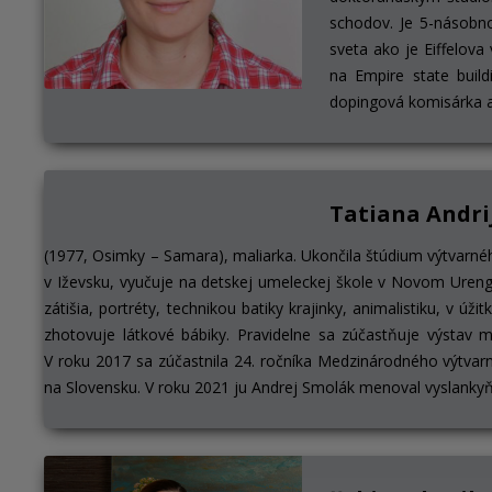
schodov. Je 5-násobn
sveta ako je Eiffelova
na Empire state buil
dopingová komisárka a
Tatiana Andri
(1977, Osimky – Samara), maliarka. Ukončila štúdium výtvarné
v Iževsku, vyučuje na detskej umeleckej škole v Novom Urengo
zátišia, portréty, technikou batiky krajinky, animalistiku, v úž
zhotovuje látkové bábiky. Pravidelne sa zúčastňuje výstav 
V roku 2017 sa zúčastnila 24. ročníka Medzinárodného výtvarn
na Slovensku. V roku 2021 ju Andrej Smolák menoval vyslanky