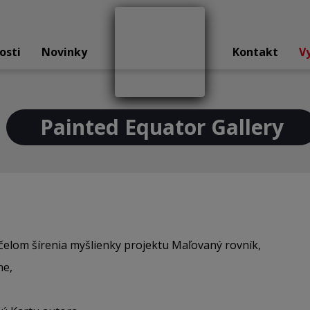
osti
Novinky
Kontakt
V
Painted Equator Gallery
čelom šírenia myšlienky projektu Maľovaný rovník,
ne,