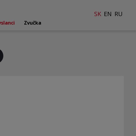
SK
EN
RU
yslanci
Zvučka