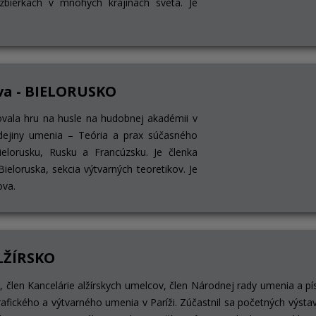
bierkach v mnohých krajinách sveta. Je
a - BIELORUSKO
dovala hru na husle na hudobnej akadémii v
 dejiny umenia – Teória a prax súčasného
elorusku, Rusku a Francúzsku. Je členka
eloruska, sekcia výtvarných teoretikov. Je
ova.
ALŽÍRSKO
ar, člen Kancelárie alžírskych umelcov, člen Národnej rady umenia a p
afického a výtvarného umenia v Paríži. Zúčastnil sa početných výstav