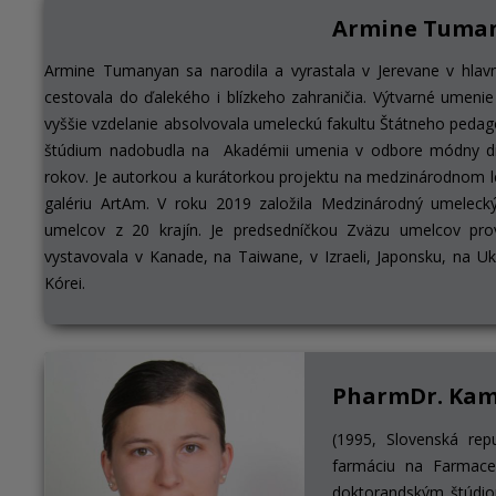
Armine Tuma
Armine Tumanyan sa narodila a vyrastala v Jerevane v hla
cestovala do ďalekého i blízkeho zahraničia. Výtvarné umeni
vyššie vzdelanie absolvovala umeleckú fakultu Štátneho peda
štúdium nadobudla na Akadémii umenia v odbore módny di
rokov. Je autorkou a kurátorkou projektu na medzinárodnom le
galériu ArtAm. V roku 2019 založila Medzinárodný umelecký
umelcov z 20 krajín. Je predsedníčkou Zväzu umelcov pro
vystavovala v Kanade, na Taiwane, v Izraeli, Japonsku, na Ukr
Kórei.
PharmDr. Kam
(1995, Slovenská rep
farmáciu na Farmaceu
doktorandským štúdiom