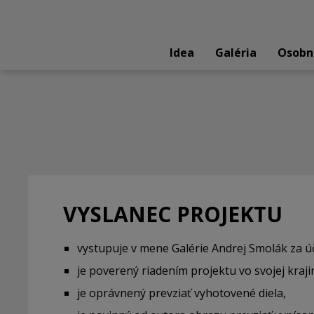
Idea
Galéria
Osobn
VYSLANEC PROJEKTU
vystupuje
v mene Galérie Andrej Smolák za ú
je poverený
riadením projektu vo svojej kraji
je oprávnený
prevziať vyhotovené diela,