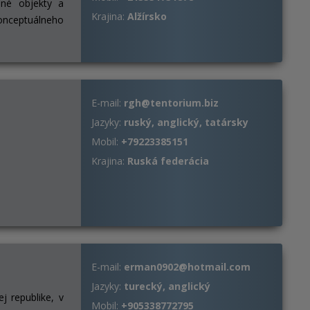
ané objekty a
Krajina:
Alžírsko
konceptuálneho
E-mail:
rgh@tentorium.biz
Jazyky:
ruský, anglický, tatársky
Mobil:
+79223385151
Krajina:
Ruská federácia
E-mail:
erman0902@hotmail.com
Jazyky:
turecký, anglický
j republike, v
Mobil:
+905338772795