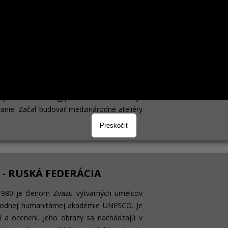
tovou cenou Salvadora Dalího.
la - EGYPT
 Minia Univerzite. Venuje sa krajinárskej a
teristických znakoch prírodného prostredia.
by sveta očami Egypťana. Od roku 2008 je
anie. Začal budovať medzinárodné ateliéry
Preskočiť
 - RUSKÁ FEDERÁCIA
1980 je členom Zväzu výtvarných umelcov
rodnej humanitárnej akadémie UNESCO. Je
 a ocenení. Jeho obrazy sa nachádzajú v