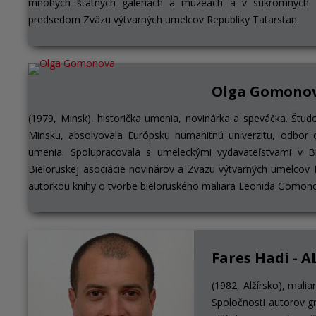
mnohých štátnych galériách a múzeách a v súkromných z
predsedom Zväzu výtvarných umelcov Republiky Tatarstan.
Olga Gomonov
(1979, Minsk), historička umenia, novinárka a speváčka. Štu
Minsku, absolvovala Európsku humanitnú univerzitu, odbor
umenia. Spolupracovala s umeleckými vydavateľstvami v Bi
Bieloruskej asociácie novinárov a Zväzu výtvarných umelcov Bi
autorkou knihy o tvorbe bieloruského maliara Leonida Gomon
Fares Hadi - 
(1982, Alžírsko), mali
Spoločnosti autorov gr