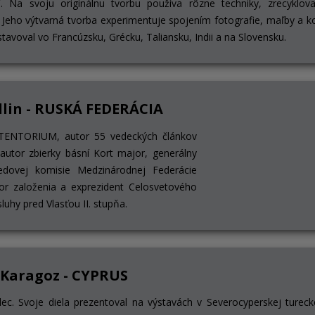
čí. Na svoju originálnu tvorbu používa rôzne techniky, zrecyklov
 Jeho výtvarná tvorba experimentuje spojením fotografie, maľby a 
avoval vo Francúzsku, Grécku, Taliansku, Indii a na Slovensku.
llin - RUSKÁ FEDERÁCIA
ti TENTORIUM, autor 55 vedeckých článkov
uautor zbierky básní Kort major, generálny
edovej komisie Medzinárodnej Federácie
tor založenia a exprezident Celosvetového
luhy pred Vlasťou II. stupňa.
Karagoz - CYPRUS
lec. Svoje diela prezentoval na výstavách v Severocyperskej turecke