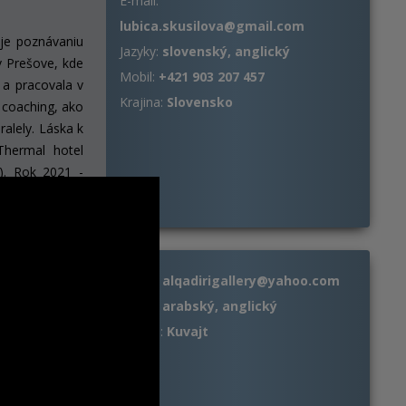
E-mail:
lubica.skusilova@gmail.com
je poznávaniu
Jazyky:
slovenský, anglický
v Prešove, kde
Mobil:
+421 903 207 457
 a pracovala v
Krajina:
Slovensko
 coaching, ako
alely. Láska k
Thermal hotel
). Rok 2021 -
E-mail:
alqadirigallery@yahoo.com
Jazyky:
arabský, anglický
níh a dizajnu v
Krajina:
Kuvajt
 Group a Very
nosť Európskej
kej výstavy v