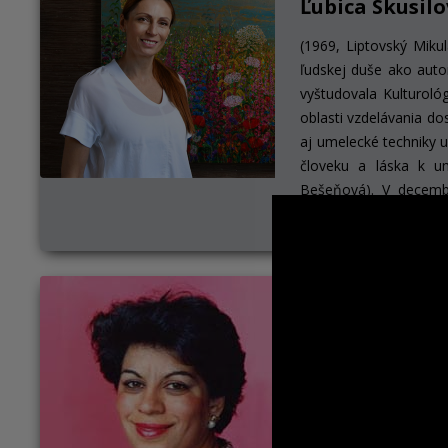
Ľubica Skusil
(1969, Liptovský Mikul
ľudskej duše ako autor
vyštudovala Kulturológ
oblasti vzdelávania do
aj umelecké techniky u
človeku a láska k u
Bešeňová). V decembr
výstava Tvorivé paralel
Thuraya Al-Ba
(1952, Kuvajt), maliark
Moskve na Surikovove
Special Arts Organizat
únie umenia a v Berl