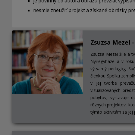
je povinný od autora obrazu
prevziať vypísa
nesmie zneužiť projekt a získané obrázky pr
Zsuzsa Mezei
Zsuzsa Mezei žije a t
Nyíregyháze a v roku
výtvarný pedagóg. Sú
členkou Spolku zemplí
v jej tvorbe prevaž
vizualizovaných pred
pobytov, vystavuje do
rôznych projektov, kt
týmto aktivitám sa jej 