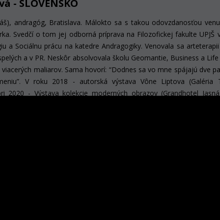
ová - SLOVENSKO
áš), andragóg, Bratislava.
Málokto sa s takou odovzdanosťou venu
ka. Svedčí o tom jej odborná príprava na Filozofickej fakulte UPJŠ 
iu a Sociálnu prácu na katedre Andragogiky. Venovala sa arteterapii
spelých a v PR. Neskôr absolvovala školu Geomantie, Business a Life
 viacerých maliarov. Sama hovorí: “Dodnes sa vo mne spájajú dve par
meniu”.
V roku 2018 - autorská výstava Vône Liptova (Galéria 
i 2020 - Výstava kolekcie moderných obrazov (Grandhotel Jasná
y (Galéria Encián, Skalnaté Pleso).
qsami - KUVAJT
a. V roku 1981 získala akademický titul v odbore grafická ilustrácia k
j umeleckej akadémii. Je členkou tvorivej skupiny Formative Arts
ion vo Washingtone. V roku 2001 získala v Prahe Cenu za tvorivú čin
íne Európsku medailu Franza Kafku. V roku 2003 ju počas autors