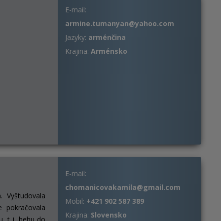
E-mail:
armine.tumanyan@yahoo.com
Jazyky:
arménčina
Krajina:
Arménsko
E-mail:
chomanicovakamila@gmail.com
. Vyštudovala
Mobil:
+421 902 587 389
e pokračovala
Krajina:
Slovensko
 t. j. behu do