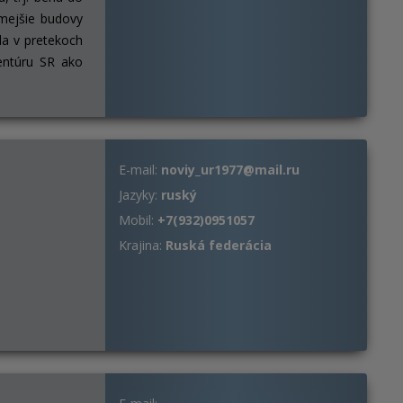
mejšie budovy
la v pretekoch
entúru SR ako
E-mail:
noviy_ur1977@mail.ru
Jazyky:
ruský
Mobil:
+7(932)0951057
Krajina:
Ruská federácia