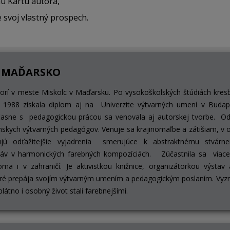
nú Kartu autora,
e
svoj vlastný prospech.
 - MAĎARSKO
vorí v meste Miskolc v Maďarsku. Po vysokoškolských štúdiách kresb
 1988 získala diplom aj na Univerzite výtvarných umení v Budap
časne s pedagogickou prácou sa venovala aj autorskej tvorbe. Od
nskych výtvarných pedagógov. Venuje sa krajinomaľbe a zátišiam, v
ujú odťažitejšie vyjadrenia smerujúce k abstraktnému stvárn
stáv v harmonických farebných kompozíciách. Zúčastnila sa viacer
ma i v zahraničí. Je aktivistkou knižnice, organizátorkou výstav
oré prepája svojím výtvarným umením a pedagogickým poslaním. Vyz
plátno i osobný život stali farebnejšími.