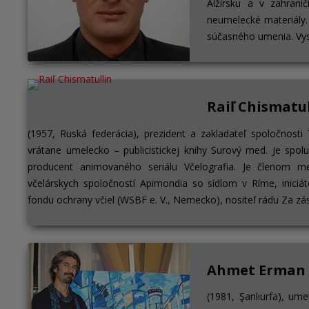
Alžírsku a v zahrani
neumelecké materiály.
súčasného umenia. Vyst
Raiľ Chismatu
(1957, Ruská federácia), prezident a zakladateľ spoločnos
vrátane umelecko – publicistickej knihy Surový med. Je spol
producent animovaného seriálu Včelografia. Je členom m
včelárskych spoločností Apimondia so sídlom v Ríme, iniciá
fondu ochrany včiel (WSBF e. V., Nemecko), nositeľ rádu Za zás
Ahmet Erman 
(1981, Şanlıurfa), ume