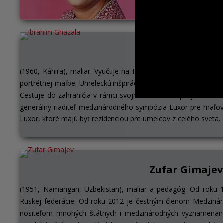
Bratislave poctili Sve
Ibrahim Ghaza
(1960, Káhira), maliar. Vyučuje na Fakulte výtvarných umení na
portrétnej maľbe. Umeleckú inšpiráciu hľadá v energii a charak
Cestuje do zahraničia v rámci svojho osobného projektu Maľ
generálny riaditeľ medzinárodného sympózia Luxor pre maľov
Luxor, ktoré majú byť rezidenciou pre umelcov z celého sveta.
Zufar Gimajev
(1951, Namangan, Uzbekistan), maliar a pedagóg. Od roku 
Ruskej federácie. Od roku 2012 je čestným členom Medziná
nositeľom mnohých štátnych i medzinárodných vyznamenaní