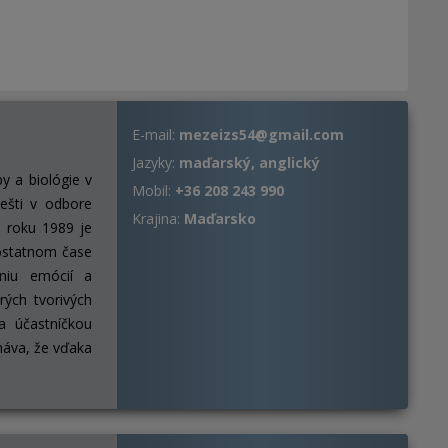
E-mail:
mezeizs54@gmail.com
Jazyky:
maďarský, anglický
y a biológie v
Mobil:
+36 208 243 990
ešti v odbore
Krajina:
Maďarsko
 roku 1989 je
 ostatnom čase
eniu emócií a
ých tvorivých
 a účastníčkou
náva, že vďaka