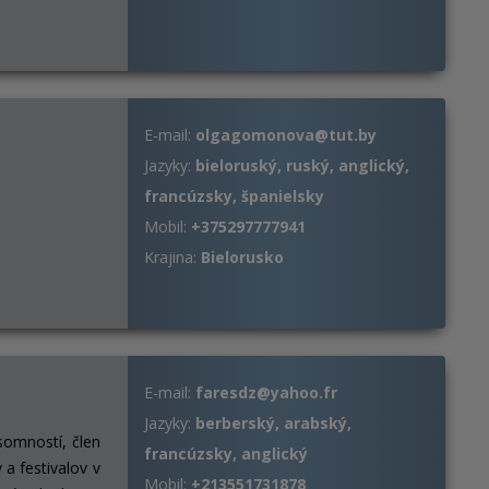
E-mail:
olgagomonova@tut.by
Jazyky:
bieloruský, ruský, anglický,
francúzsky, španielsky
Mobil:
+375297777941
Krajina:
Bielorusko
E-mail:
faresdz@yahoo.fr
Jazyky:
berberský, arabský,
ísomností, člen
francúzsky, anglický
 a festivalov v
Mobil:
+213551731878