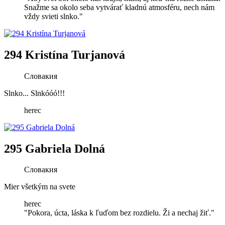
Snažme sa okolo seba vytvárať kladnú atmosféru, nech nám
vždy svieti slnko."
294 Kristína Turjanová
Словакия
Slnko... Slnkóóó!!!
herec
295 Gabriela Dolná
Словакия
Mier všetkým na svete
herec
"Pokora, úcta, láska k ľuďom bez rozdielu. Ži a nechaj žiť."