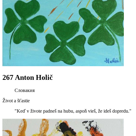
267 Anton Holič
Словакия
Život a šťastie
"Keď v živote padneš na hubu, aspoň vieš, že ideš dopredu."