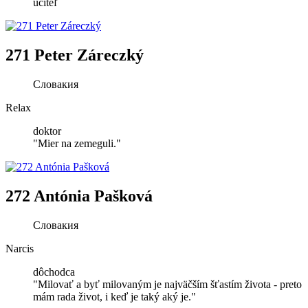
učiteľ
271 Peter Záreczký
Словакия
Relax
doktor
"Mier na zemeguli."
272 Antónia Pašková
Словакия
Narcis
dôchodca
"Milovať a byť milovaným je najväčším šťastím života - preto
mám rada život, i keď je taký aký je."