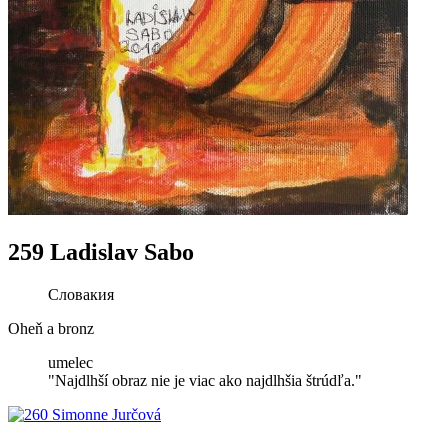
259 Ladislav Sabo
Словакия
Oheň a bronz
umelec
"Najdlhší obraz nie je viac ako najdlhšia štrúdľa."