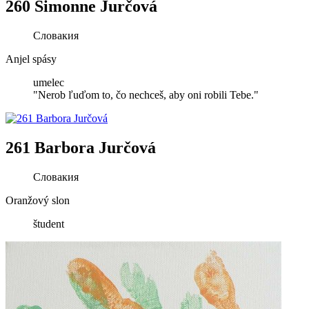
260 Simonne Jurčová
Словакия
Anjel spásy
umelec
"Nerob ľuďom to, čo nechceš, aby oni robili Tebe."
261 Barbora Jurčová
Словакия
Oranžový slon
študent