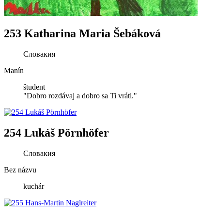
253 Katharina Maria Šebáková
Словакия
Manín
študent
"Dobro rozdávaj a dobro sa Ti vráti."
254 Lukáš Pörnhöfer
Словакия
Bez názvu
kuchár