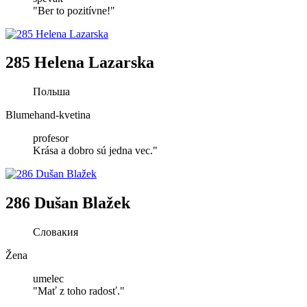
"Ber to pozitívne!"
285 Helena Lazarska
Польша
Blumehand-kvetina
profesor
Krása a dobro sú jedna vec."
286 Dušan Blažek
Словакия
Žena
umelec
"Mať z toho radosť."