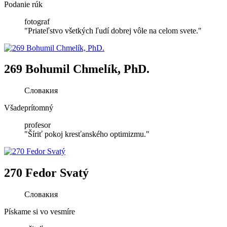
Podanie rúk
fotograf
"Priateľstvo všetkých ľudí dobrej vôle na celom svete."
269 Bohumil Chmelík, PhD.
Словакия
Všadeprítomný
profesor
"Šíriť pokoj kresťanského optimizmu."
270 Fedor Svatý
Словакия
Pískame si vo vesmíre