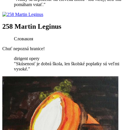
pomáham vstať."
258 Martin Leginus
Словакия
Chuť nepozná hranice!
dirigent opery
"Skúsenosť je dobrá škola, len školské poplatky sú veľmi
vysoké."