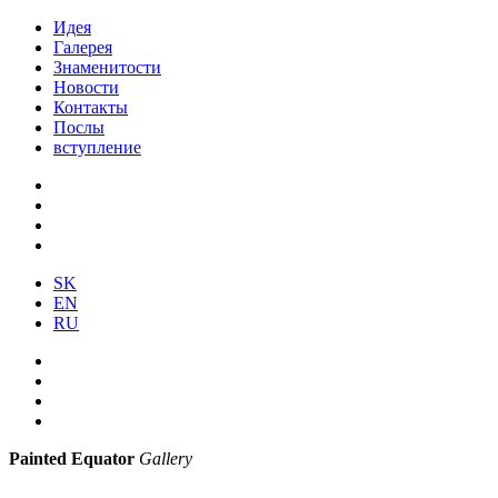
Идея
Галерея
Знаменитости
Новости
Контакты
Послы
вступление
SK
EN
RU
Painted Equator
Gallery