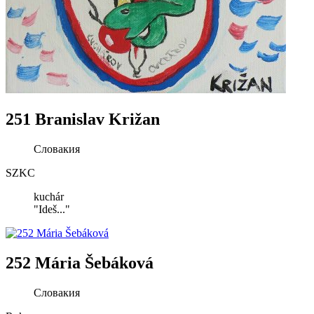
251 Branislav Križan
Словакия
SZKC
kuchár
"Ideš..."
252 Mária Šebáková
Словакия