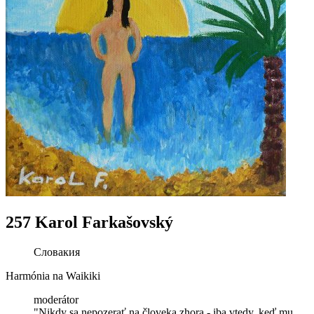
257 Karol Farkašovský
Словакия
Harmónia na Waikiki
moderátor
"Nikdy sa nepozerať na človeka zhora - iba vtedy, keď mu