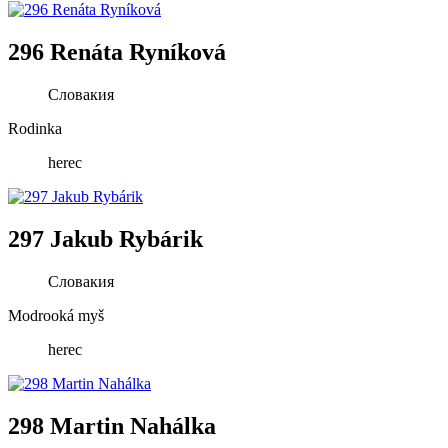
296 Renáta Ryníková
Словакия
Rodinka
herec
297 Jakub Rybárik
Словакия
Modrooká myš
herec
298 Martin Nahálka