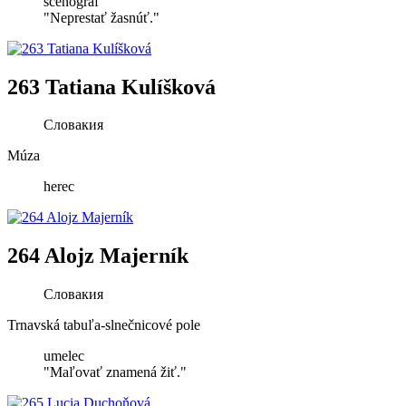
scénograf
"Neprestať žasnúť."
263 Tatiana Kulíšková
Словакия
Múza
herec
264 Alojz Majerník
Словакия
Trnavská tabuľa-slnečnicové pole
umelec
"Maľovať znamená žiť."