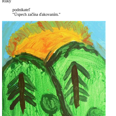
Ruky
podnikateľ
"Úspech začína ďakovaním."