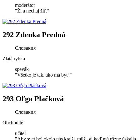
moderátor
"Ži a nechaj žiť."
292 Zdenka Predná
Словакия
Zlatá rybka
spevák
"Všetko je tak, ako má byť."
293 Oľga Plačková
Словакия
Obchodité
učiteľ
"Aby svet bol okolo nás krajší, milší, aj keď má rôzne úskalia.