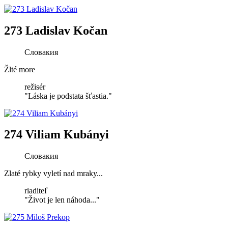
273 Ladislav Kočan
Словакия
Žlté more
režisér
"Láska je podstata šťastia."
274 Viliam Kubányi
Словакия
Zlaté rybky vyletí nad mraky...
riaditeľ
"Život je len náhoda..."