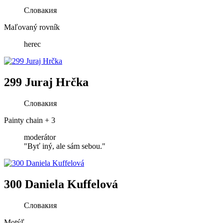
Словакия
Maľovaný rovník
herec
299 Juraj Hrčka
Словакия
Painty chain + 3
moderátor
"Byť iný, ale sám sebou."
300 Daniela Kuffelová
Словакия
Motýľ