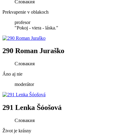
Словакия
Prekvapenie v oblakoch
profesor
"Pokoj - viera - láska."
290 Roman Juraško
Словакия
Áno aj nie
moderátor
291 Lenka Šóošová
Словакия
Život je krásny