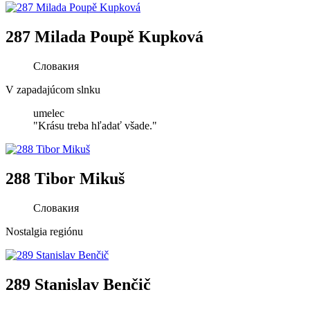
287 Milada Poupě Kupková
Словакия
V zapadajúcom slnku
umelec
"Krásu treba hľadať všade."
288 Tibor Mikuš
Словакия
Nostalgia regiónu
289 Stanislav Benčič