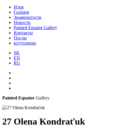
Идея
Галерея
Знаменитости
Новости
Painted Equator Gallery
Контакты
Послы
вступление
SK
EN
RU
Painted Equator
Gallery
27 Olena Kondraťuk