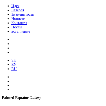
Идея
Галерея
Знаменитости
Новости
Контакты
Послы
вступление
SK
EN
RU
Painted Equator
Gallery