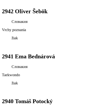
2942 Oliver Šebök
Словакия
Vrchy poznania
žiak
2941 Ema Bednárová
Словакия
Taekwondo
žiak
2940 Tomáš Potocký