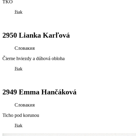
TKO
žiak
2950 Lianka Karľová
Словакия
Čierne hviezdy a dúhová obloha
žiak
2949 Emma Hančáková
Словакия
Ticho pod korunou
žiak