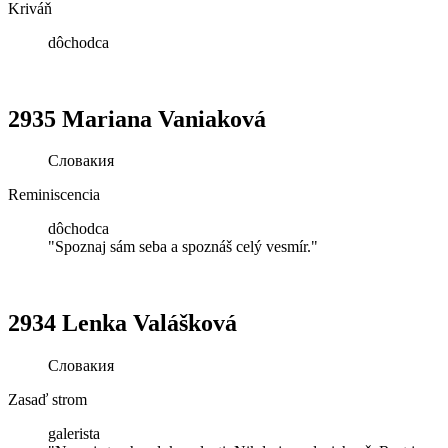
Kriváň
dôchodca
2935 Mariana Vaniaková
Словакия
Reminiscencia
dôchodca
"Spoznaj sám seba a spoznáš celý vesmír."
2934 Lenka Valášková
Словакия
Zasaď strom
galerista