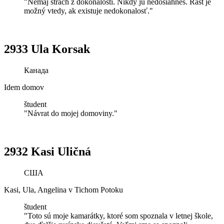
"Nemaj strach z dokonalosti. Nikdy ju nedosiahneš. Rast je
možný vtedy, ak existuje nedokonalosť."
2933 Ula Korsak
Канада
Idem domov
študent
"Návrat do mojej domoviny."
2932 Kasi Uličná
США
Kasi, Ula, Angelina v Tichom Potoku
študent
"Toto sú moje kamarátky, ktoré som spoznala v letnej škole,