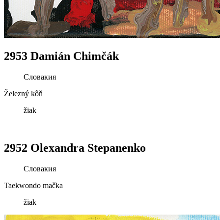
2953 Damián Chimčák
Словакия
Železný kôň
žiak
2952 Olexandra Stepanenko
Словакия
Taekwondo mačka
žiak