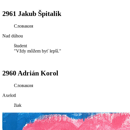
2961 Jakub Špitalik
Словакия
Nad dúhou
študent
"Vždy môžem byť lepší."
2960 Adrián Korol
Словакия
Axelotl
žiak