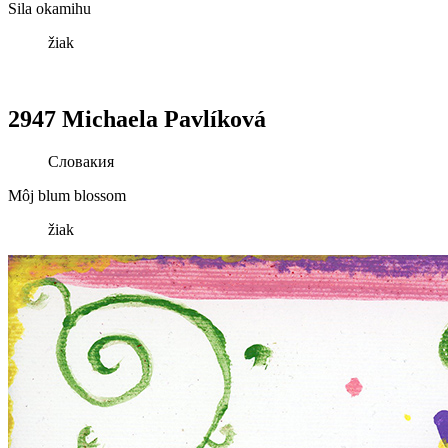
Sila okamihu
žiak
2947 Michaela Pavlíková
Словакия
Môj blum blossom
žiak