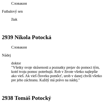
Словакия
Futbalový sen
žiak
2939 Nikola Potocká
Словакия
Nádej
doktor
"Všetky svoje skúsenosti a poznatky prejav do pomoci tým,
kotrí tvoju pomoc potrebujú. Rob v živote všetko najlepšie
ako vieš. Ak vieš človeku pomôcť, urob v danej chvíli všetko
pre jeho záchranu. Každý má právo na nádej."
2938 Tomáš Potocký