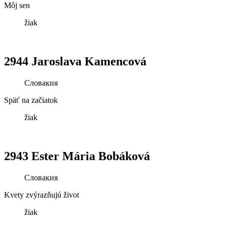
Môj sen
žiak
2944 Jaroslava Kamencová
Словакия
Späť na začiatok
žiak
2943 Ester Mária Bobáková
Словакия
Kvety zvýrazňujú život
žiak