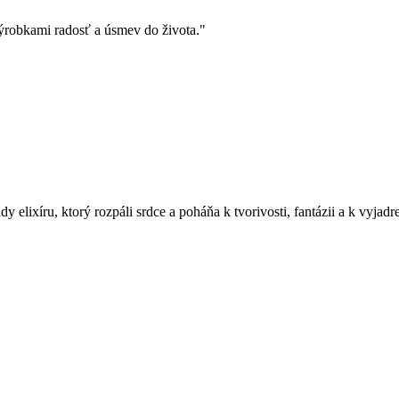
ýrobkami radosť a úsmev do života."
y elixíru, ktorý rozpáli srdce a poháňa k tvorivosti, fantázii a k vyjadr