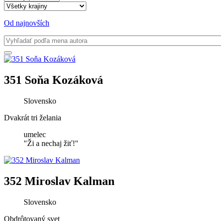
Od najnovších
351 Soňa Kozáková
Slovensko
Dvakrát tri želania
umelec
"Ži a nechaj žiť!"
352 Miroslav Kalman
Slovensko
Obdrôtovaný svet