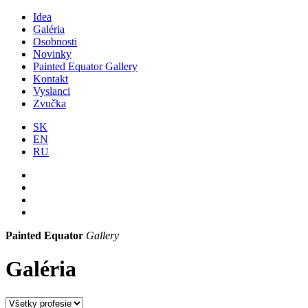
Idea
Galéria
Osobnosti
Novinky
Painted Equator Gallery
Kontakt
Vyslanci
Zvučka
SK
EN
RU
Painted Equator
Gallery
Galéria