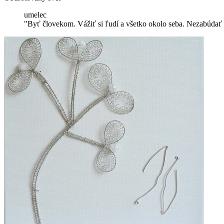
umelec
"Byť človekom. Vážiť si ľudí a všetko okolo seba. Nezabúdať n