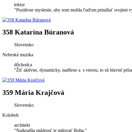
lektor
"Pozitívne myslenie, aby som mohla ľuďom prinášať svojimi v
358 Katarína Búranová
Slovensko
Nebeská muzika
dôchodca
"Žiť aktívne, dynamicky, nadšene a s vierou, to sú hlavné prísad
359 Mária Krajčová
Slovensko
Kolobeh
architekt
"Najkrajšia múdrosť je milovať Boha."