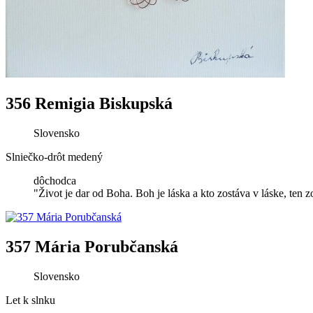
356 Remigia Biskupská
Slovensko
Slniečko-drôt medený
dôchodca
"Život je dar od Boha. Boh je láska a kto zostáva v láske, ten
357 Mária Porubčanská
Slovensko
Let k slnku