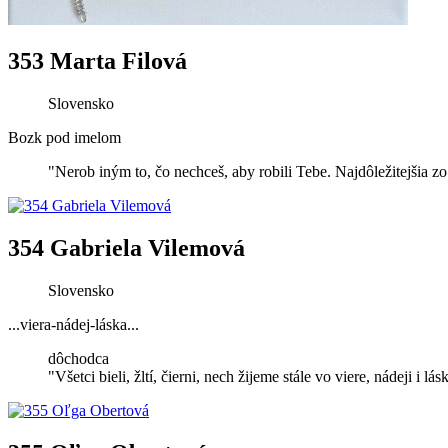
353 Marta Filová
Slovensko
Bozk pod imelom
"Nerob iným to, čo nechceš, aby robili Tebe. Najdôležitejšia zo
354 Gabriela Vilemová
Slovensko
...viera-nádej-láska...
dôchodca
"Všetci bieli, žltí, čierni, nech žijeme stále vo viere, nádeji i l