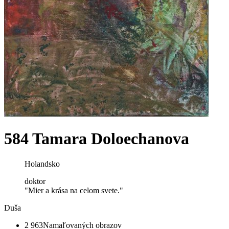
584 Tamara Doloechanova
Holandsko
doktor
"Mier a krása na celom svete."
Duša
2 963
Namaľovaných obrazov