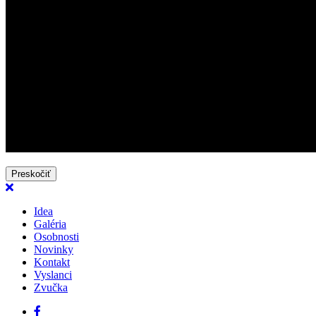
Preskočiť
Idea
Galéria
Osobnosti
Novinky
Kontakt
Vyslanci
Zvučka