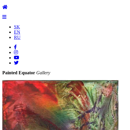
SK
EN
RU
Painted Equator
Gallery