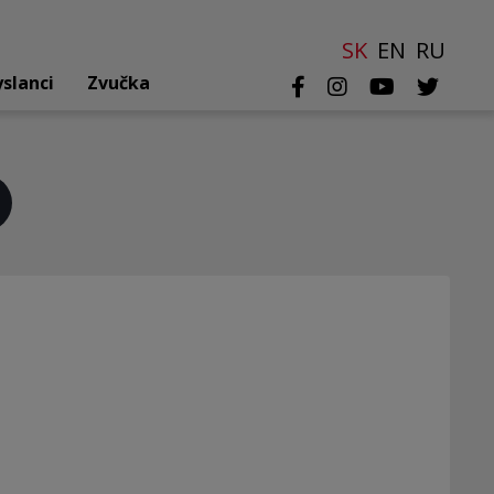
SK
EN
RU
yslanci
Zvučka