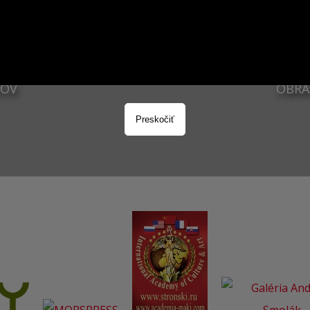
3
ZOV
OBRA
Preskočiť