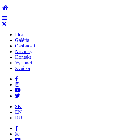
Idea
Galéria
Osobnosti
Novinky
Kontakt
Vyslanci
Zvučka
SK
EN
RU