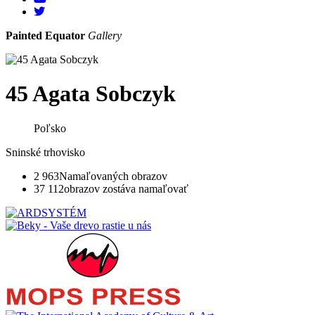
Painted Equator
Gallery
45 Agata Sobczyk
Poľsko
Sninské trhovisko
2 963
Namaľovaných obrazov
37 112
obrazov zostáva namaľovať