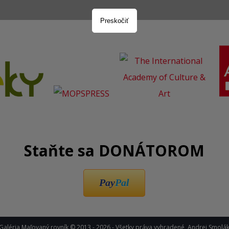
Preskočiť
Staňte sa DONÁTOROM
Pay
Pal
Galéria Maľovaný rovník © 2013 - 2026 - Všetky práva vyhradené, Andrej Smolá