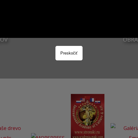
ZOV
OBRA
Preskočiť