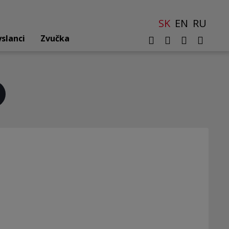
SK
EN
RU
yslanci
Zvučka