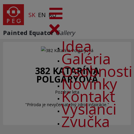
SK
EN
RU
Painted Equator
Gallery
Idea
Galéria
Osobnosti
382 KATARÍNA
POLGÁRYOVÁ
Novinky
Kontakt
Pozdrav leta
Vyslanci
"Príroda je nevyčerpateľný zdroj inšpirácie."
Zvučka