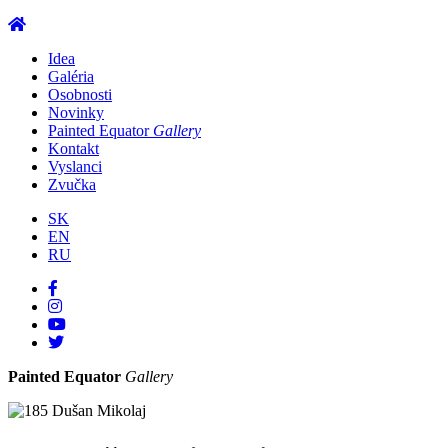
Idea
Galéria
Osobnosti
Novinky
Painted Equator
Gallery
Kontakt
Vyslanci
Zvučka
SK
EN
RU
Painted Equator
Gallery