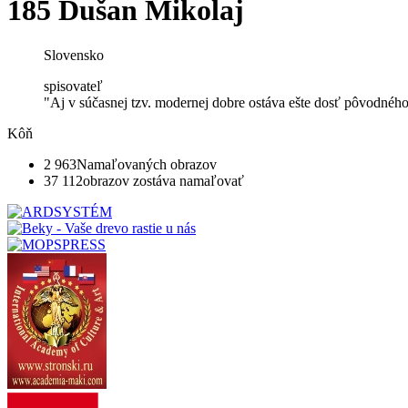
185 Dušan Mikolaj
Slovensko
spisovateľ
"Aj v súčasnej tzv. modernej dobre ostáva ešte dosť pôvodného.
Kôň
2 963
Namaľovaných obrazov
37 112
obrazov zostáva namaľovať