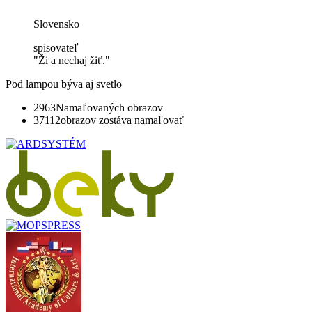
Slovensko
spisovateľ
"Ži a nechaj žiť."
Pod lampou býva aj svetlo
2963
Namaľovaných obrazov
37112
obrazov zostáva namaľovať