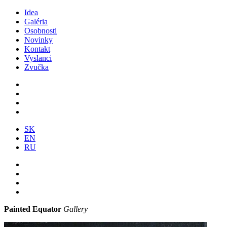
Idea
Galéria
Osobnosti
Novinky
Kontakt
Vyslanci
Zvučka
SK
EN
RU
Painted Equator
Gallery