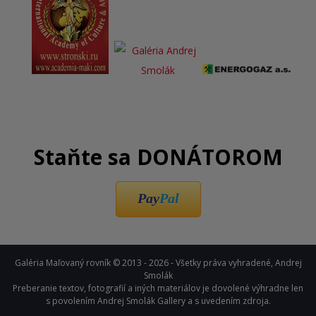
Staňte sa DONÁTOROM
Pay
Pal
Galéria Maľovaný rovník © 2013 - 2026 - Všetky práva vyhradené, Andrej
Smolák
Preberanie textov, fotografií a iných materiálov je dovolené výhradne len
s povolením Andrej Smolák Gallery a s uvedením zdroja.