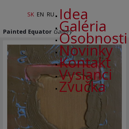
Idea
SK
EN
RU
Galéria
Painted Equator
Gallery
Osobnosti
Novinky
Kontakt
Vyslanci
Zvučka