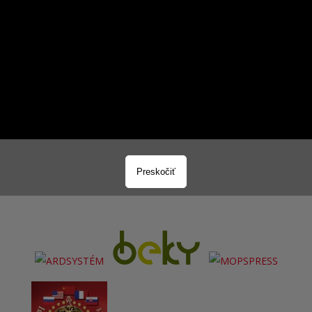
2963
NAMAĽOVANÝCH OBRAZOV
37112
OBRAZOV ZOSTÁVA NAMAĽOVAŤ
Preskočiť