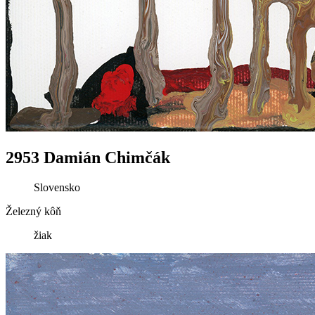
2953 Damián Chimčák
Slovensko
Železný kôň
žiak