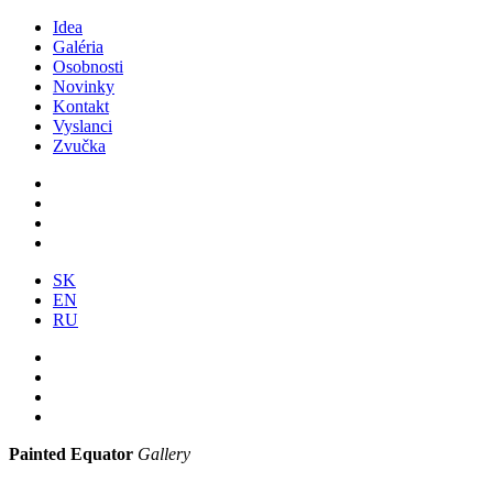
Idea
Galéria
Osobnosti
Novinky
Kontakt
Vyslanci
Zvučka
SK
EN
RU
Painted Equator
Gallery